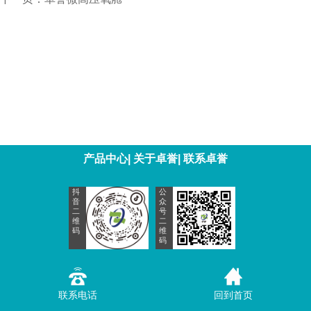
产品中心
|
关于卓誉
|
联系卓誉
抖
公
音
众
二
号
维
二
码
维
码
联系电话
回到首页