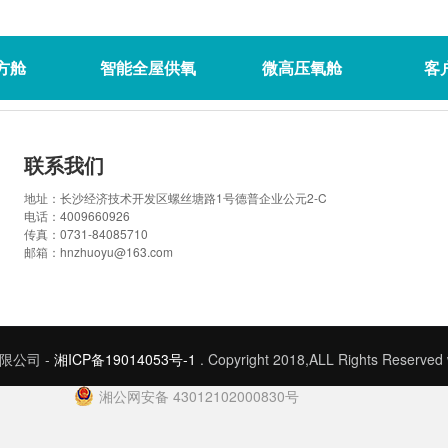
方舱
智能全屋供氧
微高压氧舱
客
联系我们
地址：长沙经济技术开发区螺丝塘路1号德普企业公元2-C
电话：4009660926
传真：0731-84085710
邮箱：hnzhuoyu@163.com
限公司 -
湘ICP备19014053号-1
. Copyright 2018,ALL Rights Reserve
湘公网安备 43012102000830号