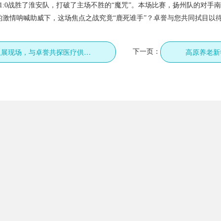
1:0战胜了淮安队，打破了主场不胜的“魔咒”。本场比赛，扬州队的对手
的激情呐喊助威下，这场焦点之战究竟“鹿死谁手”？卓誉与您共同拭目以
下一页：
直击雅加达&广州双展现场，与卓誉共探医疗供氧领域的新机遇