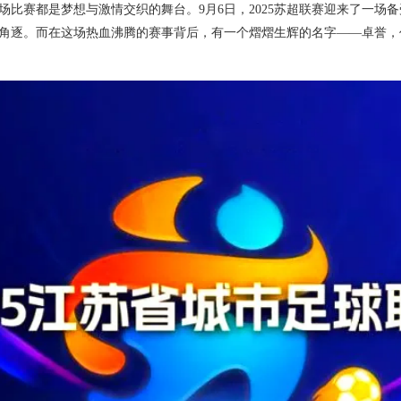
场比赛都是梦想与激情交织的舞台。9月6日，2025苏超联赛迎来了一场
角逐。而在这场热血沸腾的赛事背后，有一个熠熠生辉的名字——卓誉，