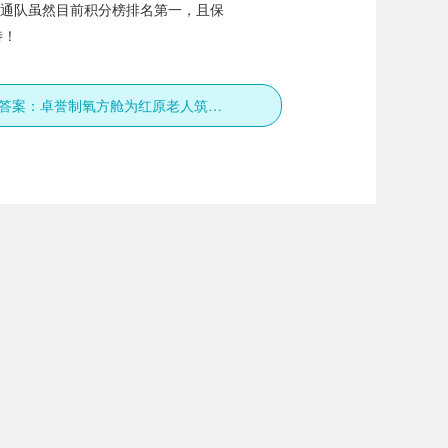
南通队虽然目前积分榜排名第一，且保
待！
高原养老新答案：卓誉制氧方舱为红原老人筑起 “富氧圈”