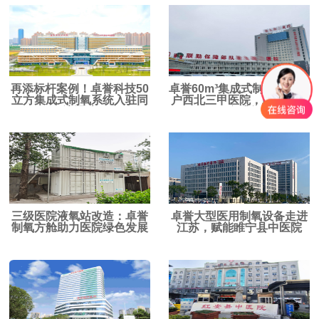
再添标杆案例！卓誉科技50
卓誉60m³集成式制氧系统落
立方集成式制氧系统入驻同
户西北三甲医院，助力医疗
济医院
服务升级
三级医院液氧站改造：卓誉
卓誉大型医用制氧设备走进
制氧方舱助力医院绿色发展
江苏，赋能睢宁县中医院