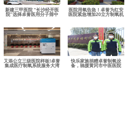
新建三甲医院 “长沙经开医
医院用氧告急！卓誉为红安
院”选择卓誉医用分子筛中
医院紧急增加20立方制氧机
心制氧设备
组
又添公立三级医院样板!卓誉
快乐家族捐赠卓誉制氧设
集成医疗制氧系统服务大湾
备，驰援黄冈市中医医院
区